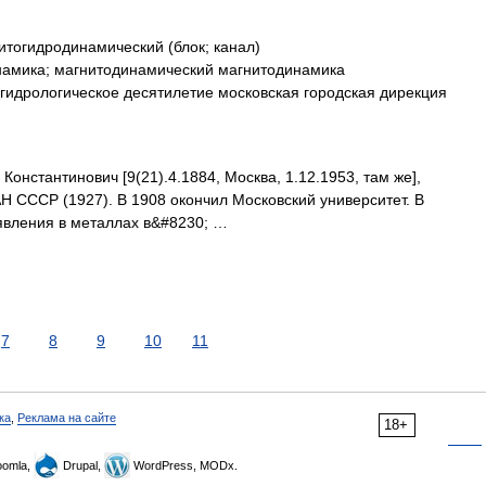
тогидродинамический (блок; канал)
намика; магнитодинамический магнитодинамика
идрологическое десятилетие московская городская дирекция
тантинович [9(21).4.1884, Москва, 1.12.1953, там же],
АН СССР (1927). В 1908 окончил Московский университет. В
явления в металлах в&#8230; …
7
8
9
10
11
ка
,
Реклама на сайте
18+
omla,
Drupal,
WordPress, MODx.