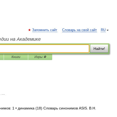
Запомнить сайт
Словарь на свой сайт
RU
едии на Академике
Найти!
Книги
Игры ⚽
а …
нимов: 1 • динамика (18) Словарь синонимов ASIS. В.Н.