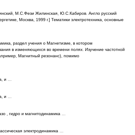
инский, М.С.Фези Жилинская, Ю.С.Кабиров. Англо русский
ергетике, Москва, 1999 г.] Тематики электротехника, основные
, раздел учения о Магнетизме, в котором
ания в изменяющихся во времени полях. Изучение частотной
например, Магнитный резонанс), помимо
а, и …
а, и …
зо , гидро и магнитодинамика …
ассическая электродинамика …