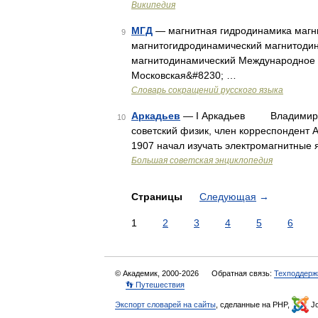
Википедия
МГД
— магнитная гидродинамика магни
9
магнитогидродинамический магнитоди
магнитодинамический Международное г
Московская&#8230; …
Словарь сокращений русского языка
Аркадьев
— I Аркадьев Владимир Конс
10
советский физик, член корреспондент 
1907 начал изучать электромагнитные 
Большая советская энциклопедия
Страницы
Следующая
→
1
2
3
4
5
6
© Академик, 2000-2026
Обратная связь:
Техподдерж
👣 Путешествия
Экспорт словарей на сайты
, сделанные на PHP,
Jo