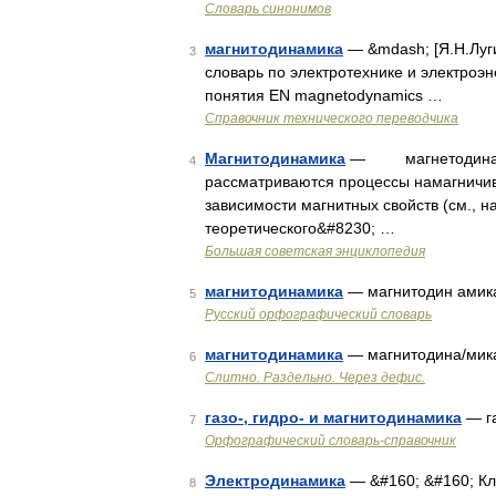
Словарь синонимов
магнитодинамика
— &mdash; [Я.Н.Луг
3
словарь по электротехнике и электроэн
понятия EN magnetodynamics …
Справочник технического переводчика
Магнитодинамика
— магнетодинамика
4
рассматриваются процессы намагничив
зависимости магнитных свойств (см., 
теоретического&#8230; …
Большая советская энциклопедия
магнитодинамика
— магнитодин амик
5
Русский орфографический словарь
магнитодинамика
— магнитодина/мик
6
Слитно. Раздельно. Через дефис.
газо-, гидро- и магнитодинамика
— га
7
Орфографический словарь-справочник
Электродинамика
— &#160; &#160; Кл
8