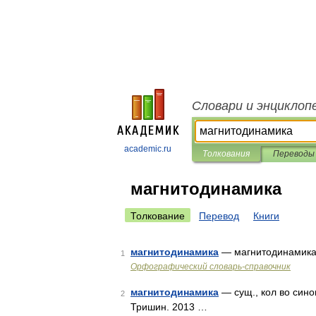
Словари и энциклоп
academic.ru
Толкования
Переводы
магнитодинамика
Толкование
Перевод
Книги
магнитодинамика
— магнитодинамик
1
Орфографический словарь-справочник
магнитодинамика
— сущ., кол во сино
2
Тришин. 2013 …